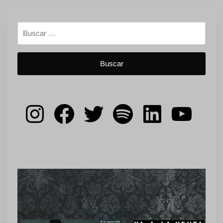
Buscar:
Instagram
Facebook
Twitter
Spotify
LinkedIn
YouT