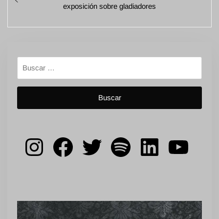
de
anterior:
exposición sobre gladiadores
entradas
Buscar:
Instagram
Facebook
Twitter
Spotify
LinkedIn
YouT