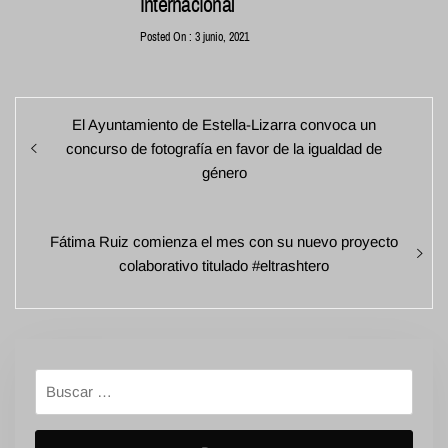
Internacional
Posted On : 3 junio, 2021
Navegación
Entrada
El Ayuntamiento de Estella-Lizarra convoca un
de
anterior:
concurso de fotografía en favor de la igualdad de
entradas
género
Entrada
Fátima Ruiz comienza el mes con su nuevo proyecto
siguiente:
colaborativo titulado #eltrashtero
Buscar: