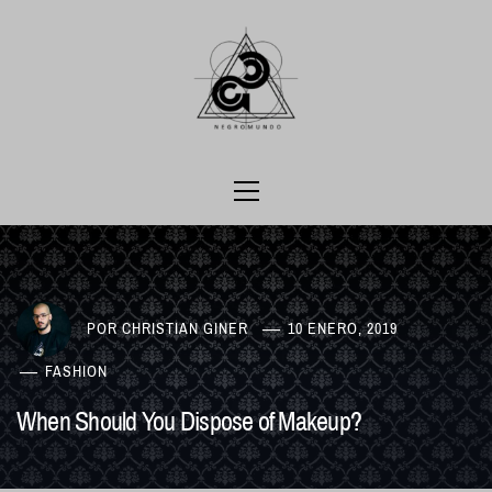
Ir
al
contenido
Menú
principal
POR
CHRISTIAN GINER
10 ENERO, 2019
FASHION
When Should You Dispose of Makeup?