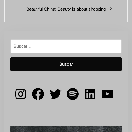
entradas
Entrada
Beautiful China: Beauty is about shopping
siguiente:
Buscar:
Instagram
Facebook
Twitter
Spotify
LinkedIn
YouT