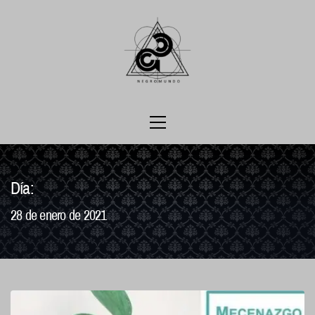
Ir
al
contenido
Menú
principal
Día:
28 de enero de 2021