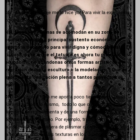
qué?
DN.
¡Mi primer tatuaje me lo hice yo! Para vivir la experiencia
completa (risas).
NM.
Muchas personas se acomodan en su zona de
confort cuando su principal sustento económico le
aporta lo necesario para vivir digna y cómodamente. En
tu caso, pese a que el tatuaje es ahora tu principal
ocupación, no abandonas otras formas artísticas de
expresión como la escultura o la modelación. ¿Qué te
aporta esta dedicación plena a tantos proyectos al
mismo tiempo?
DN.
Pues sobre todo me aporta poco tiempo libre… (risas).
Para mí es todo lo mismo, todo lo que creo en cualquier
disciplina se retroalimenta y de una forma u otra influye en las
demás cosas que hago. Por ejemplo, trabajar el modelado
puede influir en la manera de plasmar o entender el volumen o
la forma de enfocar las texturas en los diseños o