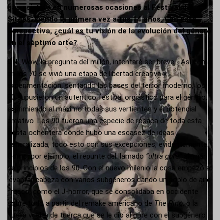
has asistido en numerosas ocasiones al Festival de
Sitges, siendo la primera vez a tus 14 años. Con esta
perspectiva, ¿cuál es tu visión de la evolución del género
en el séptimo arte?
DN.
Wow, la pregunta del millón, intentaré ser breve… Así como
en los 70 se vivió una etapa de libertad creativa y
experimentación, sentando las bases del terror moderno, los
80 supusieron un autentico festival orgiástico para el género,
exprimiendo al máximo todas sus vertientes y el potencial
creativo. Los 90 fueron una especie de resaca de toda esta
fiesta ochentera donde hubo una escasez de ideas
generalizada, todo esto con sus excepciones, evidentemente.
Como, por ejemplo, el repunte del llamado
“ultra gore”
alemán
de principios de los 90. Con el nuevo milenio la cosa empezó a
levantar cabeza con varios subgéneros dando un soplo de aire
fresco, como el J-horror, que se consolidaba en occidente
sobre todo a partir del remake americano de
The Ring
, o la
nueva vuelta de tuerca que se le dio al gore con el subgénero