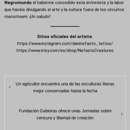
Negromundo
el haberme concedido esta entrevista y la labor
que hacéis divulgando el arte y la cultura fuera de los circuitos
mainstream
. ¡Un saludo!
Sitios oficiales del artista:
https://www.instagram.com/daninefasto_tattoo/
https://www.etsy.com/es/shop/NefastoCreatures
Navegación
Entrada
Un agricultor encuentra una de las esculturas íberas
de
anterior:
mejor conservadas hasta la fecha
entradas
Entrada
Fundación Gabeiras ofrece unas Jornadas sobre
siguiente:
censura y libertad de creación