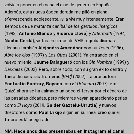
volvía a poner en el mapa el cine de género en España.
Además, esta nueva época dorada me pilló en plena
efervescencia adolescente, ¡y la viví muy intensamente! Eran
tiempos de
La matanza caníbal de los garrulos lisérgicos
(1993,
Antonio Blanco
y
Ricardo Llovo
) y
Aftermath
(1994,
Nacho Cerdà
), vistas en cintas de VHS regrabadísimas.
Llegaría también
Alejandro Amenábar
con su
Tesis
(1996),
Abre los ojos
(1997) y
Los Otros
(2001). Ya entrando en el
nuevo milenio,
Jaume Balagueró
con los
Sin Nombre
(1999) y
Darkness
(2002). Pero, sobre todo, con su gran éxito dentro y
fuera de nuestras fronteras
[REC]
(2007). La productora
Fantastic Factory,
Bayona
con
El Orfanato
(2007), etc…
Quizá ahora se ha calmado un poco el fervor por el género de
las pasadas décadas, pero mientras vayan apareciendo perlas
como
El Hoyo
(2019,
Galder Gaztelu-Urrutia
) y nuevos
directores como
Paul Urkijo
sigan en su línea, creo que el
futuro está asegurado.
NM.
Hace unos días presentabas en Instagram el canal