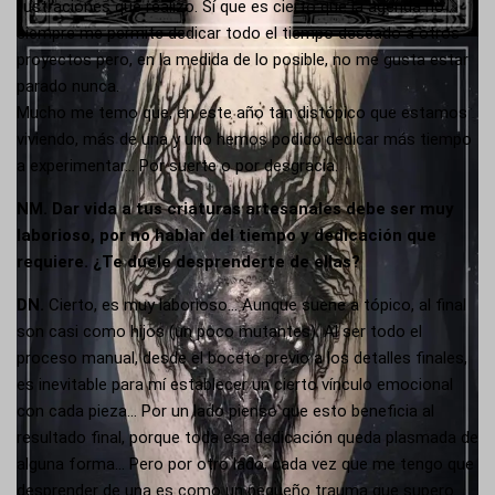
ilustraciones que realizo. Sí que es cierto que la agenda no
siempre me permite dedicar todo el tiempo deseado a otros
proyectos pero, en la medida de lo posible, no me gusta estar
parado nunca.
Mucho me temo que, en este año tan distópico que estamos
viviendo, más de una y uno hemos podido dedicar más tiempo
a experimentar… Por suerte o por desgracia.
NM.
Dar vida a tus criaturas artesanales debe ser muy
laborioso, por no hablar del tiempo y dedicación que
requiere. ¿Te duele desprenderte de ellas?
DN.
Cierto, es muy laborioso… Aunque suene a tópico, al final
son casi como hijos (un poco mutantes). Al ser todo el
proceso manual, desde el boceto previo a los detalles finales,
es inevitable para mí establecer un cierto vínculo emocional
con cada pieza… Por un lado pienso que esto beneficia al
resultado final, porque toda esa dedicación queda plasmada de
alguna forma… Pero por otro lado, cada vez que me tengo que
desprender de una es como un pequeño trauma que supero