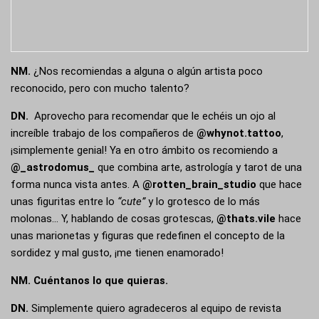
NM.
¿Nos recomiendas a alguna o algún artista poco
reconocido, pero con mucho talento?
DN.
Aprovecho para recomendar que le echéis un ojo al
increíble trabajo de los compañeros de
@whynot.tattoo
,
¡simplemente genial! Ya en otro ámbito os recomiendo a
@_astrodomus_
que combina arte, astrología y tarot de una
forma nunca vista antes. A
@rotten_brain_studio
que hace
unas figuritas entre lo
“cute”
y lo grotesco de lo más
molonas… Y, hablando de cosas grotescas,
@thats.vile
hace
unas marionetas y figuras que redefinen el concepto de la
sordidez y mal gusto, ¡me tienen enamorado!
NM.
Cuéntanos lo que quieras.
DN.
Simplemente quiero agradeceros al equipo de revista