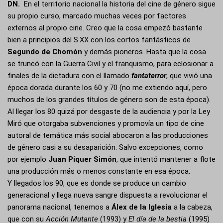
DN.
En el territorio nacional la historia del cine de género sigue
su propio curso, marcado muchas veces por factores
externos al propio cine. Creo que la cosa empezó bastante
bien a principios del S.XX con los cortos fantásticos de
Segundo de Chomón
y demás pioneros. Hasta que la cosa
se truncó con la Guerra Civil y el franquismo, para eclosionar a
finales de la dictadura con el llamado
fantaterror
, que vivió una
época dorada durante los 60 y 70 (no me extiendo aquí, pero
muchos de los grandes títulos de género son de esta época).
Al llegar los 80 quizá por desgaste de la audiencia y por la Ley
Miró que otorgaba subvenciones y promovía un tipo de cine
autoral de temática más social abocaron a las producciones
de género casi a su desaparición. Salvo excepciones, como
por ejemplo
Juan Piquer Simón
, que intentó mantener a flote
una producción más o menos constante en esa época.
Y llegados los 90, que es donde se produce un cambio
generacional y llega nueva sangre dispuesta a revolucionar el
panorama nacional, tenemos a
Álex de la Iglesia
a la cabeza,
que con su
Acción Mutante
(1993) y
El día de la bestia
(1995)