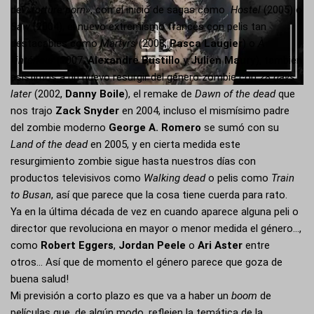
del
«torture porn»
, con el inicio de sagas como
Hostel
(2005) o
Saw
(2004), el nuevo extremismo francés con pelis tan
destacables como
Martyrs
(2008,
Pasca Laugier
) o
À
l’intérieur
(2007,
Alexandre Bustillo
y
Julien Maury
), también
asistimos a un nuevo resurgir del género zombie con
28 days
later
(2002,
Danny Boile
), el remake de
Dawn of the dead
que
nos trajo
Zack Snyder
en 2004, incluso el mismísimo padre
del zombie moderno
George A. Romero
se sumó con su
Land of the dead
en 2005, y en cierta medida este
resurgimiento zombie sigue hasta nuestros días con
productos televisivos como
Walking dead
o pelis como
Train
to Busan
, así que parece que la cosa tiene cuerda para rato.
Ya en la última década de vez en cuando aparece alguna peli o
director que revoluciona en mayor o menor medida el género…,
como
Robert Eggers
,
Jordan Peele
o
Ari Aster
entre
otros… Así que de momento el género parece que goza de
buena salud!
Mi previsión a corto plazo es que va a haber un
boom
de
películas que, de algún modo, reflejen la temática de la