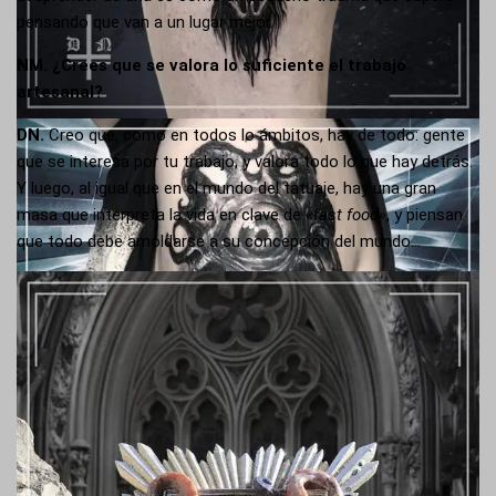
pensando que van a un lugar mejor.
NM. ¿Crees que se valora lo suficiente el trabajo
artesanal?
DN.
Creo que, como en todos lo ámbitos, hay de todo: gente
que se interesa por tu trabajo, y valora todo lo que hay detrás.
Y luego, al igual que en el mundo del tatuaje, hay una gran
masa que interpreta la vida en clave de
«fast food»
, y piensan
que todo debe amoldarse a su concepción del mundo…