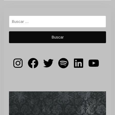
Buscar:
Instagram
Facebook
Twitter
Spotify
LinkedIn
YouT