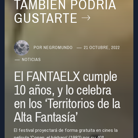
TAMBIÉN PODRÍA
GUSTARTE
POR
NEGROMUNDO
21 OCTUBRE, 2022
NOTICIAS
El FANTAELX cumple
10 años, y lo celebra
en los ‘Territorios de la
Alta Fantasía’
El festival proyectará de forma gratuita en cines la
película ‘Conan, el bárbaro’ (1982) por su 40ª