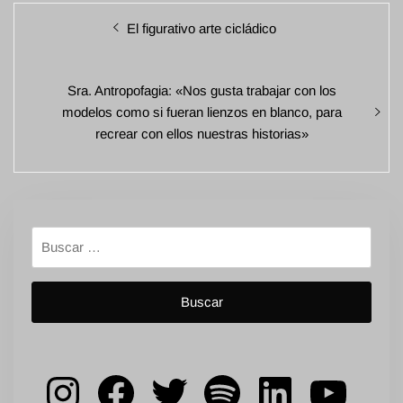
Navegación
Entrada
El figurativo arte cicládico
de
anterior:
entradas
Entrada
Sra. Antropofagia: «Nos gusta trabajar con los
siguiente:
modelos como si fueran lienzos en blanco, para
recrear con ellos nuestras historias»
Buscar:
Instagram
Facebook
Twitter
Spotify
LinkedIn
YouT