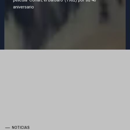
película ‘Conan, el bárbaro’ (1982) por su 40ª
aniversario
NOTICIAS