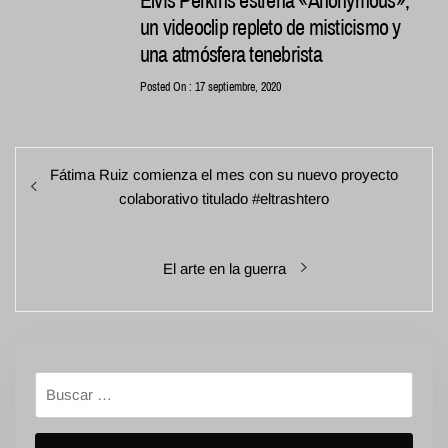
un videoclip repleto de misticismo y
una atmósfera tenebrista
Posted On : 17 septiembre, 2020
Navegación
Entrada
Fátima Ruiz comienza el mes con su nuevo proyecto
de
anterior:
colaborativo titulado #eltrashtero
entradas
Entrada
El arte en la guerra
siguiente:
Buscar: