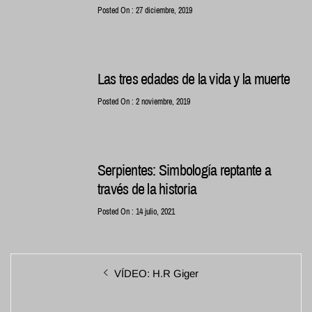
Posted On : 27 diciembre, 2019
Las tres edades de la vida y la muerte
Posted On : 2 noviembre, 2019
Serpientes: Simbología reptante a
través de la historia
Posted On : 14 julio, 2021
Navegación
Entrada
VÍDEO: H.R Giger
de
anterior:
entradas