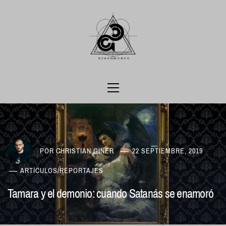
Ir
al
contenido
Menú
principal
POR
CHRISTIAN GINER
22 SEPTIEMBRE, 2019
ARTÍCULOS
/
REPORTAJES
Tamara y el demonio: cuando Satanás se enamoró