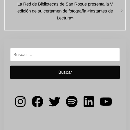
Entrada
La Red de Bibliotecas de San Roque presenta la V
siguiente:
edición de su certamen de fotografía «Instantes de
Lectura»
Buscar:
Instagram
Facebook
Twitter
Spotify
LinkedIn
YouT