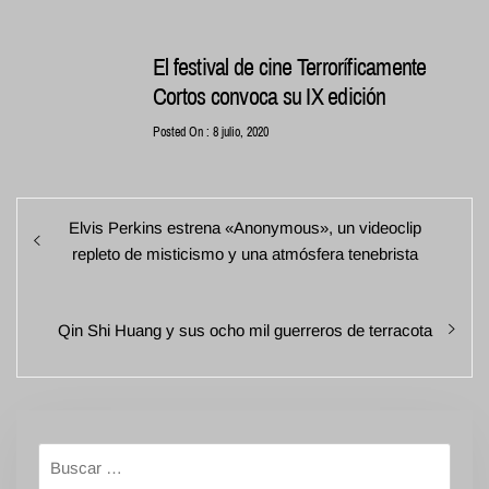
El festival de cine Terroríficamente
Cortos convoca su IX edición
Posted On : 8 julio, 2020
Navegación
Entrada
Elvis Perkins estrena «Anonymous», un videoclip
de
anterior:
repleto de misticismo y una atmósfera tenebrista
entradas
Entrada
Qin Shi Huang y sus ocho mil guerreros de terracota
siguiente:
Buscar: