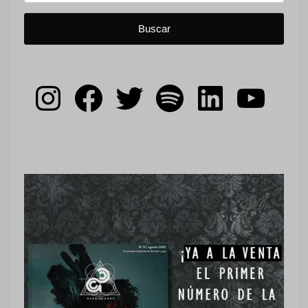
Instagram
Facebook
Twitter
Spotify
LinkedIn
YouT