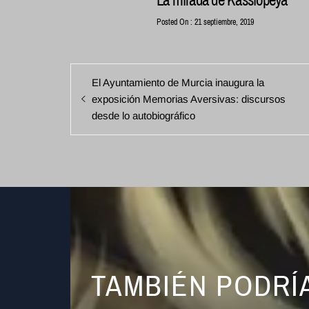
Posted On : 21 septiembre, 2019
Navegación
Entrada
El Ayuntamiento de Murcia inaugura la
de
anterior:
exposición Memorias Aversivas: discursos
entradas
desde lo autobiográfico
TAMBIÉN PODRÍ