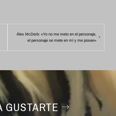
Entrada
Álex McDerb: «Yo no me meto en el personaje,
siguiente:
el personaje se mete en mí y me posee»
A GUSTARTE