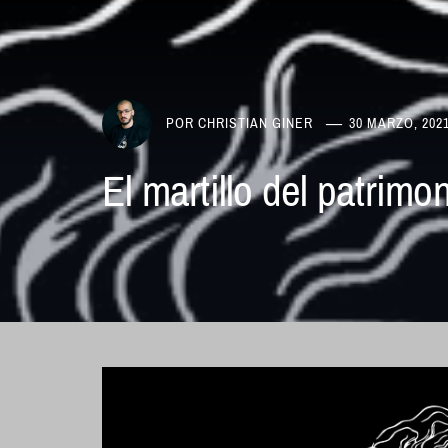
POR
CHRISTIAN GINER
30 MARZO, 202
El martillo del patrimon