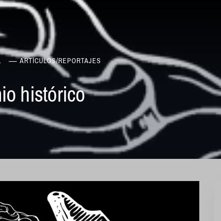
1
ARTÍCULOS
/
REPORTAJES
io histórico