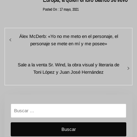
Posted On : 17 mayo, 2021
Navegación
Entrada
Álex McDerb: «Yo no me meto en el personaje, el
de
anterior:
personaje se mete en mí y me posee»
entradas
Entrada
Sale a la venta Sr. Wind, la obra visual y literaria de
siguiente:
Toni López y Juan José Hernández
Buscar: