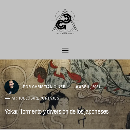
Ir
al
contenido
Menú
principal
POR
CHRISTIAN GINER
9 ABRIL, 2021
ARTÍCULOS
/
REPORTAJES
Yokai: Tormento y diversión de los japoneses