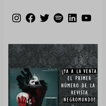
Instagram
Facebook
Twitter
Spotify
LinkedIn
YouT